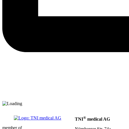
®
TNI
medical AG
member of
Nürnberger Str. 74a