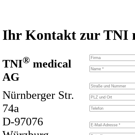
Ihr Kontakt zur TNI
®
TNI
medical
AG
B
B
i
i
t
Nürnberger Str.
t
t
t
e
e
74a
l
l
a
a
D-97076
s
s
B
s
s
i
e
e
t
Würzburg
d
d