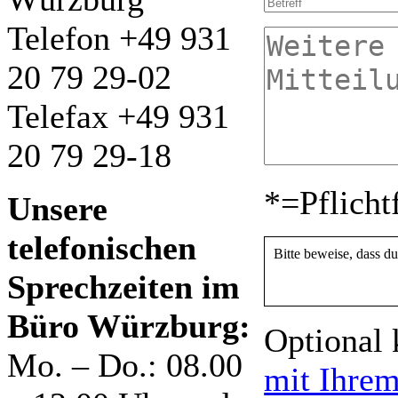
t
i
i
e
Telefon +49 931
e
e
l
s
s
a
e
e
s
20 79 29-02
s
s
s
F
F
e
Telefax +49 931
e
e
d
l
l
i
d
d
20 79 29-18
e
l
l
s
e
e
e
e
e
*=Pflicht
s
Unsere
r
r
F
.
.
e
telefonischen
l
Bitte beweise, dass d
d
l
Sprechzeiten im
e
e
Büro Würzburg:
r
Optional 
.
Mo. – Do.: 08.00
mit Ihre