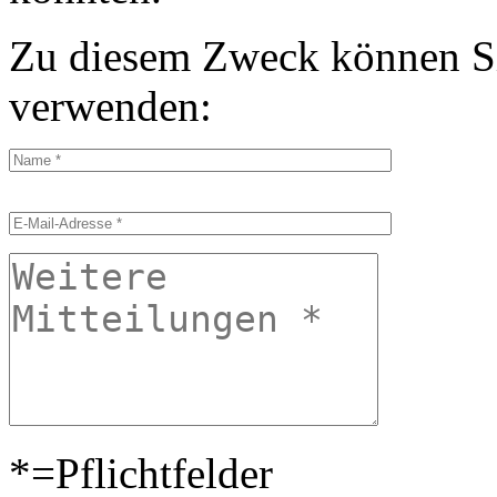
Zu diesem Zweck können Si
verwenden:
Bitte
Bitte
lasse
lasse
dieses
dieses
Feld
Feld
leer.
leer.
*=Pflichtfelder